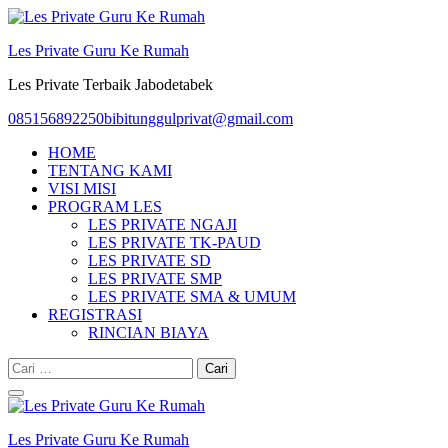
Lompat
ke
Les Private Guru Ke Rumah
konten
(Tekan
Les Private Terbaik Jabodetabek
Enter)
085156892250
bibitunggulprivat@gmail.com
HOME
TENTANG KAMI
VISI MISI
PROGRAM LES
LES PRIVATE NGAJI
LES PRIVATE TK-PAUD
LES PRIVATE SD
LES PRIVATE SMP
LES PRIVATE SMA & UMUM
REGISTRASI
RINCIAN BIAYA
Cari
untuk:
Les Private Guru Ke Rumah